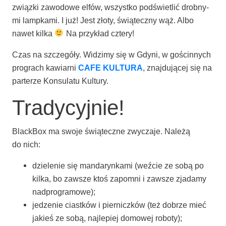
związ­ki zawo­do­we elfów, wszyst­ko pod­świe­tlić drob­ny­
mi lamp­ka­mi. I już! Jest zło­ty, świą­tecz­ny wąż. Albo
nawet kil­ka
Na przy­kład cztery!
Czas na szcze­gó­ły. Widzi­my się w Gdy­ni, w gościn­nych
pro­grach kawiar­ni
CAFE KULTURA
, znaj­du­ją­cej się na
par­te­rze Kon­su­la­tu Kultury.
Tradycyjnie!
Black­Box ma swo­je świą­tecz­ne zwy­cza­je. Nale­żą
do nich:
dzie­le­nie się man­da­ryn­ka­mi (weź­cie ze sobą po
kil­ka, bo zawsze ktoś zapo­mni i zawsze zja­da­my
nadprogramowe);
jedze­nie ciast­ków i pier­nicz­ków (też dobrze mieć
jakieś ze sobą, naj­le­piej domo­wej roboty);