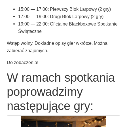
15:00 — 17:00: Pierw­szy Blok Lar­po­wy (2 gry)
17:00 — 19:00: Dru­gi Blok Lar­po­wy (2 gry)
19:00 — 22:00: Ofi­cjal­ne Black­bo­xo­we Spo­tka­nie
Świąteczne
Wstęp wol­ny. Dokład­ne opi­sy gier wkrót­ce. Moż­na
zabie­rać znajomych.
Do zoba­cze­nia!
W ramach spotkania
poprowadzimy
następujące gry: