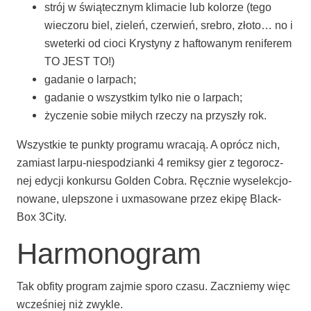
strój w świą­tecz­nym kli­ma­cie lub kolo­rze (tego
wie­czo­ru biel, zie­leń, czer­wień, sre­bro, zło­to… no i
swe­ter­ki od cio­ci Kry­sty­ny z hafto­wa­nym reni­fe­rem
TO JEST TO!)
gada­nie o larpach;
gada­nie o wszyst­kim tyl­ko nie o larpach;
życze­nie sobie miłych rze­czy na przy­szły rok.
Wszyst­kie te punk­ty pro­gra­mu wra­ca­ją. A oprócz nich,
zamiast lar­pu-nie­­spo­­dzia­n­ki 4 remik­sy gier z tego­rocz­
nej edy­cji kon­kur­su Gol­den Cobra. Ręcz­nie wyse­lek­cjo­
no­wa­ne, ulep­szo­ne i uxma­so­wa­ne przez eki­pę Black­
Box 3City.
Harmonogram
Tak obfi­ty pro­gram zaj­mie spo­ro cza­su. Zacznie­my więc
wcze­śniej niż zwykle.