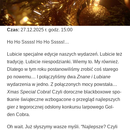
Czas:
27.12.2025 r. godz. 15:00
Ho Ho Sssss! Ho Ho Sssss!…
Lubi­cie spe­cjal­ne edy­cje naszych wyda­rzeń. Lubi­cie też
tra­dy­cję. Lubi­cie nie­spo­dzian­ki. Wie­my to. My rów­nież.
Dla­te­go w tym roku posta­no­wi­li­śmy zro­bić coś sta­re­go
po nowe­mu… I połą­czy­li­śmy dwa
Zna­ne i Lubia­ne
wyda­rze­nia w jed­no. Z połą­czo­nych mocy powsta­ła…
Xmas Spe­cial Cobra
! Czy­li dorocz­ne black­bo­xo­we spo­
tka­nie świą­tecz­ne wzbo­ga­co­ne o prze­gląd naj­lep­szych
gier z tego­rocz­nej odsło­ny kon­kur­su lar­po­we­go Gol­
den Cobra.
Oh wait. Już sły­szy­my wasze myśli. “Naj­lep­sze? Czy­li