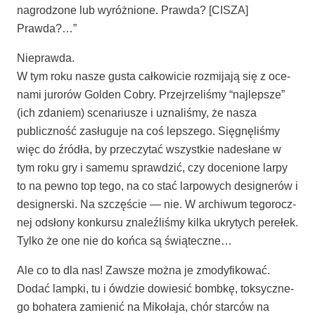
nagro­dzo­ne lub wyróż­nio­ne. Praw­da? [CISZA]
Prawda?…”
Nie­praw­da.
W tym roku nasze gusta cał­ko­wi­cie roz­mi­ja­ją się z oce­
na­mi juro­rów Gol­den Cobry. Przej­rze­li­śmy “naj­lep­sze”
(ich zda­niem) sce­na­riu­sze i uzna­li­śmy, że nasza
publicz­ność zasłu­gu­je na coś lep­sze­go. Się­gnę­li­śmy
więc do źró­dła, by prze­czy­tać wszyst­kie nade­sła­ne w
tym roku gry i same­mu spraw­dzić, czy doce­nio­ne lar­py
to na pew­no top tego, na co stać lar­po­wych desi­gne­rów i
desi­gner­ski. Na szczę­ście — nie. W archi­wum tego­rocz­
nej odsło­ny kon­kur­su zna­leź­li­śmy kil­ka ukry­tych pere­łek.
Tyl­ko że one nie do koń­ca są świąteczne…
Ale co to dla nas! Zawsze moż­na je zmo­dy­fi­ko­wać.
Dodać lamp­ki, tu i ówdzie dowie­sić bomb­kę, tok­sycz­ne­
go boha­te­ra zamie­nić na Miko­ła­ja, chór star­ców na