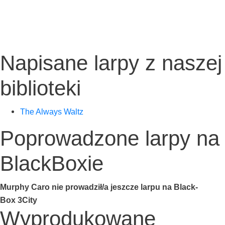
Napisane larpy z naszej
biblioteki
The Always Waltz
Poprowadzone larpy na
BlackBoxie
Mur­phy Caro nie prowadził/a jesz­cze lar­pu na Black­
Box 3City
Wyprodukowane