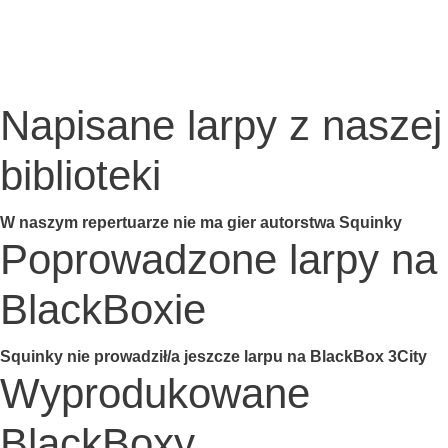
Napisane larpy z naszej
biblioteki
W naszym reper­tu­arze nie ma gier autor­stwa Squinky
Poprowadzone larpy na
BlackBoxie
Squ­in­ky nie prowadził/a jesz­cze lar­pu na Black­Box 3City
Wyprodukowane
BlackBoxy