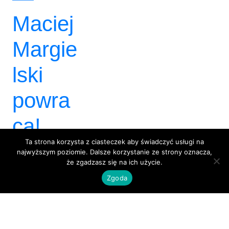
Maciej
Margie
lski
powra
ca!
Ta strona korzysta z ciasteczek aby świadczyć usługi na
najwyższym poziomie. Dalsze korzystanie ze strony oznacza,
że zgadzasz się na ich użycie.
Zgoda
BlackBox 3City
Dumnie wspierane przez
WordPress