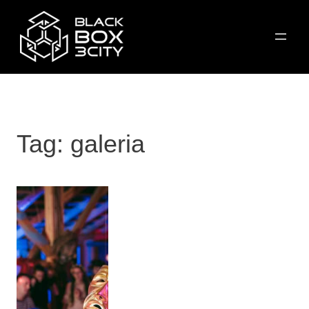
Przejdź
do
treści
Tag:
galeria