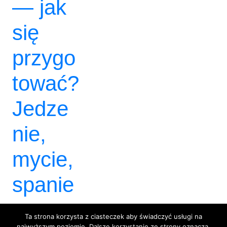
— jak
się
przygo
tować?
Jedze
nie,
mycie,
spanie
.
Ta strona korzysta z ciasteczek aby świadczyć usługi na
najwyższym poziomie. Dalsze korzystanie ze strony oznacza,