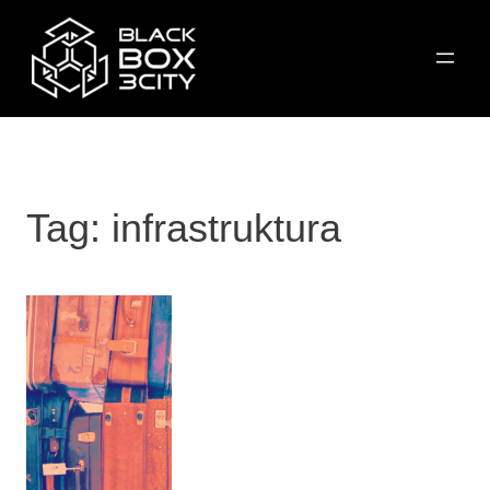
Przejdź
do
treści
Tag:
infrastruktura