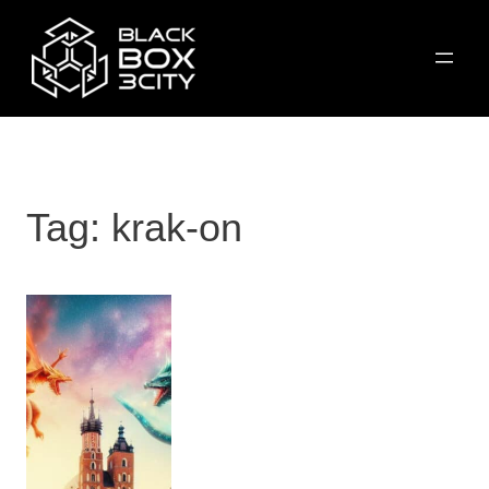
Przejdź
do
treści
Tag:
krak-on