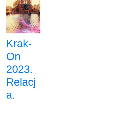
Krak-
On
2023.
Relacj
a.