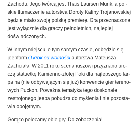
Zacho­du. Jego twór­cą jest Tha­is Laur­sen Munk, a pol­
skie tłu­ma­cze­nie autor­stwa Doro­ty Kali­ny Tro­ja­now­skiej
będzie mia­ło swo­ją pol­ską pre­mie­rę. Gra prze­zna­czo­na
jest wyłącz­nie dla gra­czy peł­no­let­nich, naj­le­piej
doświadczonych.
W innym miej­scu, o tym samym cza­sie, odbę­dzie się
jeep­form
O krok od wol­no­ści
autor­stwa Mate­usza
Zachcia­ła. W 2011 roku sce­na­riu­szo­wi przy­zna­no uro­
czą sta­tu­et­kę Kamien­no-zło­tej Foki dla naj­lep­sze­go lar­
pa na (nie odby­wa­ją­cym się już) kon­wen­cie gier tere­no­
wych Puc­kon. Poważ­na tema­ty­ka tego dosko­na­le
zestro­jo­ne­go jeepa pobu­dza do myśle­nia i nie pozo­sta­
wia obojętnym.
Gorą­co pole­ca­my obie gry. Do zobaczenia!