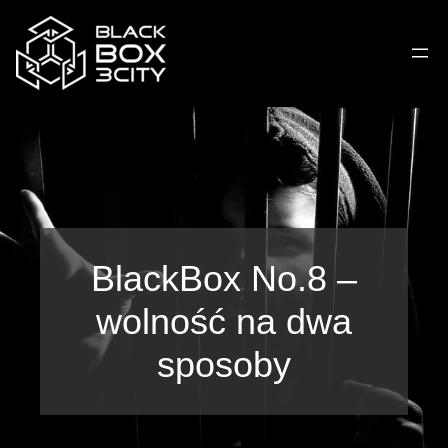
Przejdź
do
treści
BlackBox No.8 –
wolność na dwa
sposoby