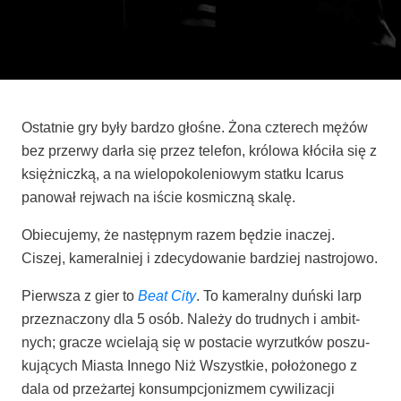
Ostat­nie gry były bar­dzo gło­śne. Żona czte­rech mężów
bez prze­rwy dar­ła się przez tele­fon, kró­lo­wa kłó­ci­ła się z
księż­nicz­ką, a na wie­lo­po­ko­le­nio­wym stat­ku Ica­rus
pano­wał rej­wach na iście kosmicz­ną skalę.
Obie­cu­je­my, że następ­nym razem będzie ina­czej.
Ciszej, kame­ral­niej i zde­cy­do­wa­nie bar­dziej nastrojowo.
Pierw­sza z gier to
Beat City
. To kame­ral­ny duń­ski larp
prze­zna­czo­ny dla 5 osób. Nale­ży do trud­nych i ambit­
nych; gra­cze wcie­la­ją się w posta­cie wyrzut­ków poszu­
ku­ją­cych Mia­sta Inne­go Niż Wszyst­kie, poło­żo­ne­go z
dala od prze­żar­tej kon­sump­cjo­ni­zmem cywi­li­za­cji