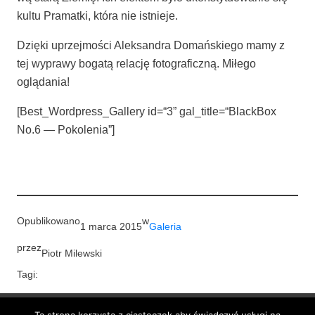
kul­tu Pra­mat­ki, któ­ra nie istnieje.
Dzię­ki uprzej­mo­ści Alek­san­dra Domań­skie­go mamy z
tej wypra­wy boga­tą rela­cję foto­gra­ficz­ną. Miłe­go
oglądania!
[Best_Wordpress_Gallery id=“3” gal_title=“BlackBox
No.6 — Pokolenia”]
Opublikowano
w
1 marca 2015
Galeria
przez
Piotr Milewski
Tagi: