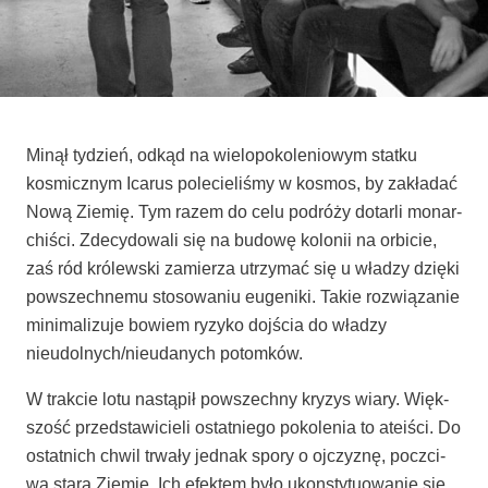
Minął tydzień, odkąd na wie­lo­po­ko­le­nio­wym stat­ku
kosmicz­nym Ica­rus pole­cie­li­śmy w kosmos, by zakła­dać
Nową Zie­mię. Tym razem do celu podró­ży dotar­li monar­
chi­ści. Zde­cy­do­wa­li się na budo­wę kolo­nii na orbi­cie,
zaś ród kró­lew­ski zamie­rza utrzy­mać się u wła­dzy dzię­ki
powszech­ne­mu sto­so­wa­niu euge­ni­ki. Takie roz­wią­za­nie
mini­ma­li­zu­je bowiem ryzy­ko doj­ścia do wła­dzy
nieudolnych/nieudanych potomków.
W trak­cie lotu nastą­pił powszech­ny kry­zys wia­ry. Więk­
szość przed­sta­wi­cie­li ostat­nie­go poko­le­nia to ate­iści. Do
ostat­nich chwil trwa­ły jed­nak spo­ry o ojczy­znę, poczci­
wą sta­rą Zie­mię. Ich efek­tem było ukon­sty­tu­owa­nie się