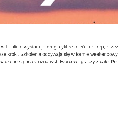
 w Lubli­nie wystar­tu­je dru­gi cykl szko­leń LubLarp, prze­
ze kro­ki. Szko­le­nia odby­wa­ją się w for­mie week­en­do­wyc
ro­wa­dzo­ne są przez uzna­nych twór­ców i gra­czy z całej P