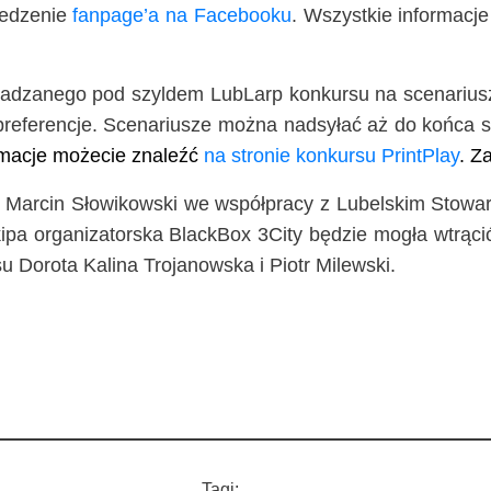
le­dze­nie
fan­pa­ge­’a na Face­bo­oku
. Wszyst­kie infor­ma­cj
wa­dza­ne­go pod szyl­dem LubLarp kon­kur­su na sce­na­riu­sz
re­fe­ren­cje. Sce­na­riu­sze moż­na nad­sy­łać aż do koń­ca
or­ma­cje może­cie zna­leźć
na stro­nie kon­kur­su Print­Play
. Z
i Mar­cin Sło­wi­kow­ski we współ­pra­cy z Lubel­skim Sto­wa­r
pa orga­ni­za­tor­ska Black­Box 3City będzie mogła wtrą­cić 
r­su Doro­ta Kali­na Tro­ja­now­ska i Piotr Milewski.
Tagi: