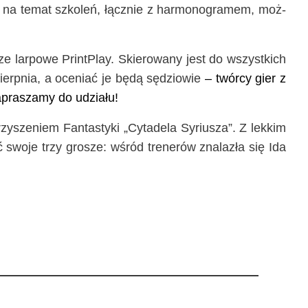
e na temat szko­leń, łącz­nie z har­mo­no­gra­mem, moż­
e lar­po­we Print­Play. Skie­ro­wa­ny jest do wszyst­kich
 sierp­nia, a oce­niać je będą sędzio­wie
– twór­cy gier z
apra­sza­my do udziału!
zy­sze­niem Fan­ta­sty­ki „Cyta­de­la Syriu­sza”. Z lek­kim
swo­je trzy gro­sze: wśród tre­ne­rów zna­la­zła się Ida