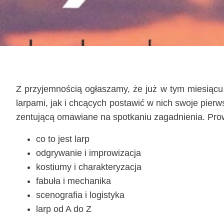
Z przy­jem­no­ścią ogła­sza­my, że już w tym mie­sią­cu
lar­pa­mi, jak i chcą­cych posta­wić w nich swo­je pierw­s
zen­tu­ją­cą oma­wia­ne na spo­tka­niu zagad­nie­nia. P
co to jest larp
odgry­wa­nie i improwizacja
kostiu­my i charakteryzacja
fabu­ła i mechanika
sce­no­gra­fia i logistyka
larp od A do Z