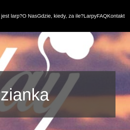
jest larp?
O Nas
Gdzie, kiedy, za ile?
Larpy
FAQ
Kontakt
dzianka