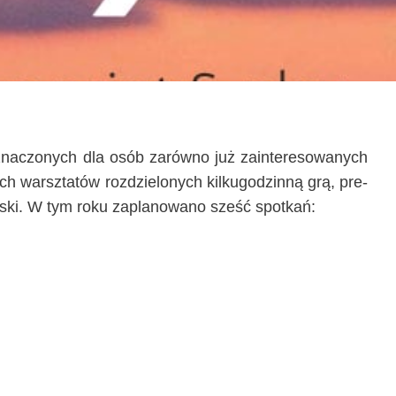
zna­czo­nych dla osób zarów­no już zain­te­re­so­wa­nych
h warsz­ta­tów roz­dzie­lo­nych kil­ku­go­dzin­ną grą, pre­
ol­ski. W tym roku zapla­no­wa­no sześć spotkań: