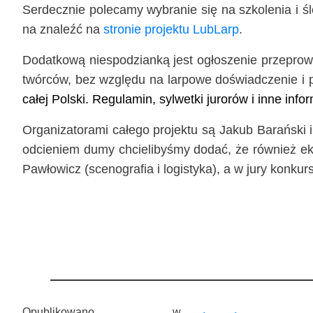
Ser­decz­nie pole­ca­my wybra­nie się na szko­le­nia i ś
na zna­leźć na
stro­nie pro­jek­tu LubLarp
.
Dodat­ko­wą nie­spo­dzian­ką jest ogło­sze­nie prze­pro­
twór­ców, bez wzglę­du na lar­po­we doświad­cze­nie i p
całej Pol­ski. Regu­la­min, syl­wet­ki juro­rów i inne inf
Orga­ni­za­to­ra­mi całe­go pro­jek­tu są Jakub Barań­ski 
odcie­niem dumy chcie­li­by­śmy dodać, że rów­nież eki­
Paw­ło­wicz (sce­no­gra­fia i logi­sty­ka), a w jury kon­ku
Opublikowano
w