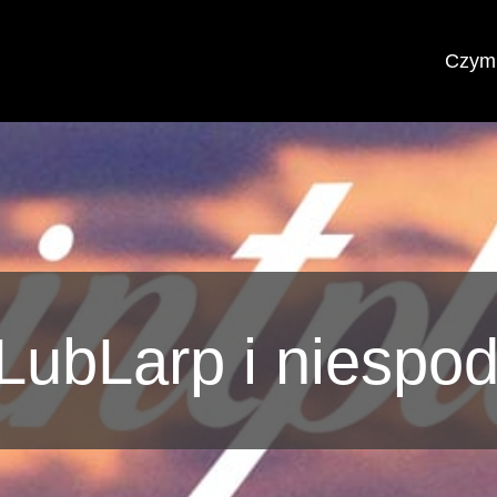
Czym 
ubLarp i niespo