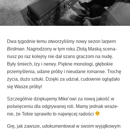
Dwa tygo­dnie temu otwo­rzy­li­śmy nowy sezon lar­pem
Bird­man
. Nagro­dzo­ny w tym roku Zło­tą Maską sce­na­
riusz po raz kolej­ny nie dał szans gra­czom na nudę.
Były śmiech, łzy i ner­wy. Pięk­ne mono­lo­gi, głę­bo­kie
prze­my­śle­nia, uda­ne pró­by i nie­uda­ne roman­se. Tro­chę
życia, dużo sztu­ki. Dzię­ki za udział, cudow­nie oglą­da­ło
się Wasze próby!
Szcze­gól­nie dzię­ku­je­my Mike­’o­wi za nową jakość w
poświę­ce­niu dla odgry­wa­nej roli. Mamy jed­nak wra­że­
nie, że Tobie spra­wi­ło to naj­wię­cej radości
Grę, jak zawsze, udo­ku­men­to­wał w swo­im wyjąt­ko­wym