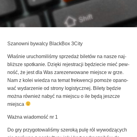
Sza­now­ni bywal­cy Black­Box 3City
Wła­śnie uru­cho­mi­li­śmy sprze­daż bile­tów na nasze naj­
bliż­sze spo­tka­nie. Dzię­ki reje­stra­cji będzie­cie mieć pew­
ność, że jest dla Was zare­zer­wo­wa­ne miej­sce w grze.
Nam z kolei wie­dza na temat fre­kwen­cji pomo­że opa­no­
wać wyda­rze­nie od stro­ny logi­stycz­nej. Bile­ty będzie
moż­na rów­nież nabyć na miej­scu o ile będą jesz­cze
miejsca
Waż­na wia­do­mość nr 1
Do gry przy­go­to­wa­li­śmy sze­ro­ką pulę ról wywo­dzą­cych