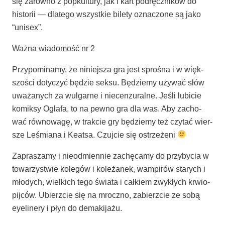
się zarów­no z popkul­tu­ry, jak i kart pod­ręcz­ni­ków do
histo­rii — dla­te­go wszyst­kie bile­ty ozna­czo­ne są jako
“uni­sex”.
Waż­na wia­do­mość nr 2
Przy­po­mi­na­my, że niniej­sza gra jest spro­śna i w więk­
szo­ści doty­czyć będzie sek­su. Będzie­my uży­wać słów
uwa­ża­nych za wul­gar­ne i nie­cen­zu­ral­ne. Jeśli lubi­cie
komik­sy Ogla­fa, to na pew­no gra dla was. Aby zacho­
wać rów­no­wa­gę, w trak­cie gry będzie­my też czy­tać wier­
sze Leśmia­na i Keat­sa. Czuj­cie się ostrzeżeni
Zapra­sza­my i nie­odmien­nie zachę­ca­my do przy­by­cia w
towa­rzy­stwie kole­gów i kole­ża­nek, wam­pi­rów sta­rych i
mło­dych, wiel­kich tego świa­ta i cał­kiem zwy­kłych krwio­
pij­ców. Ubierz­cie się na mrocz­no, zabierz­cie ze sobą
eyeli­ne­ry i płyn do demakijażu.