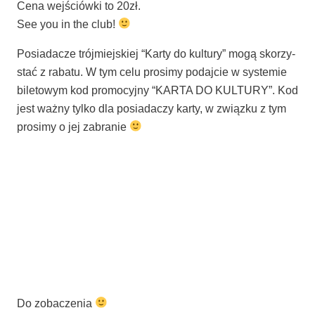
Cena wej­ściów­ki to 20zł.
See you in the club!
Posia­da­cze trój­miej­skiej “Kar­ty do kul­tu­ry” mogą sko­rzy­
stać z raba­tu. W tym celu pro­si­my podaj­cie w sys­te­mie
bile­to­wym kod pro­mo­cyj­ny “KARTA DO KULTURY”. Kod
jest waż­ny tyl­ko dla posia­da­czy kar­ty, w związ­ku z tym
pro­si­my o jej zabranie
Do zobaczenia