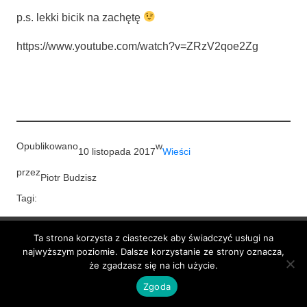
p.s. lek­ki bicik na zachętę
https://www.youtube.com/watch?v=ZRzV2qoe2Zg
Opublikowano
w
10 listopada 2017
Wieści
przez
Piotr Budzisz
Tagi:
Ta strona korzysta z ciasteczek aby świadczyć usługi na
BlackBox 3City
najwyższym poziomie. Dalsze korzystanie ze strony oznacza,
że zgadzasz się na ich użycie.
Dumnie wspierane przez
WordPress
Zgoda