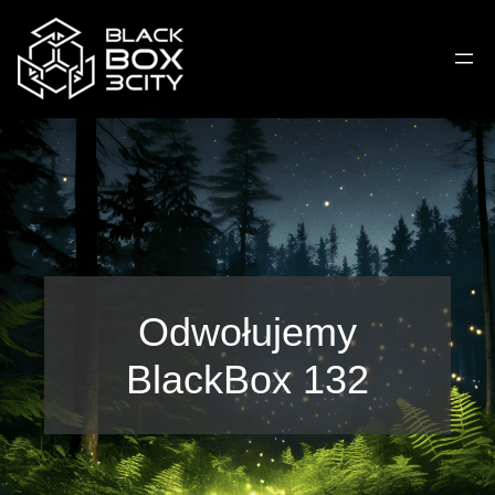
Przejdź
do
treści
Odwołujemy
BlackBox 132