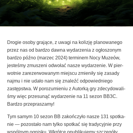
Dro­gie oso­by gra­ją­ce, z uwa­gi na koli­zję pla­no­wa­ne­go
przez nas od bar­dzo daw­na wyda­rze­nia z ogło­szo­nym
bar­dzo póź­no (marzec 2024) ter­mi­nem Nocy Muze­ów,
jeste­śmy zmu­sze­ni odwo­łać nasze wyda­rze­nie. W pier­
wot­nie zare­zer­wo­wa­nym miej­scu zmie­ni­ły się zasa­dy
naj­mu i nie uda­ło nam się zna­leźć odpo­wied­nie­go
zastęp­stwa. W poro­zu­mie­niu z Autor­ką gry zde­cy­do­wa­li­
śmy więc prze­su­nąć wyda­rze­nie na 11 sezon BB3C.
Bar­dzo przepraszamy!
Tym samym 10 sezon BB zakoń­czy­ło nasze 131 spo­tka­
nie — pozo­sta­ło nam tyl­ko spo­tkać się tra­dy­cyj­nie przy
wspól­nym ogni­sku. Wkrót­ce opu­bli­ku­je­my szcze­gó­ły