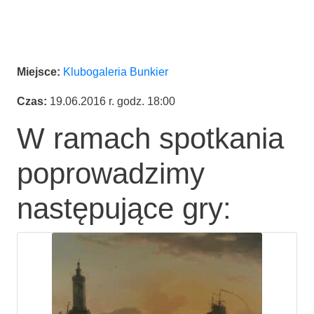
Miej­sce:
Klu­bo­ga­le­ria Bunkier
Czas:
19.06.2016 r. godz. 18:00
W ramach spotkania
poprowadzimy
następujące gry: