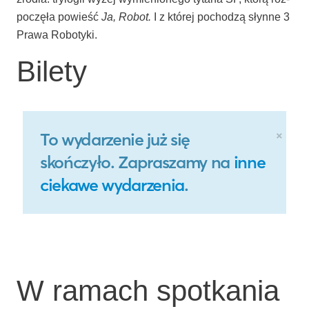
po­czę­ła powieść
Ja, Robot.
I z któ­rej pocho­dzą słyn­ne 3
Pra­wa Robotyki.
Bilety
W ramach spotkania