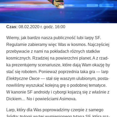
Czas:
08.02.2020 r. godz. 16:00
Wie­my, jak bar­dzo nasza publicz­ność lubi lar­py SF.
Regu­lar­nie zabie­ra­my więc Was w kosmos. Naj­czę­ściej
prze­by­wa­cie z nami na pokła­dach róż­nych stat­ków
kosmicz­nych. Rza­dziej na powierzch­ni pla­net. A z rzad­
ka pre­zen­tu­je­my sce­na­riu­sze, któ­re dają Wam oka­zję by
stać się robo­tem. Ponie­waż poprzed­nia taka gra — larp
Elek­trycz­ne Owce —
stał się waszym ulu­bio­nym, posta­
no­wi­li­śmy wyszu­kać kolej­ną grę o podob­nej tema­ty­ce.
W kano­nie SF andro­idy i cybor­gi koja­rzą się z wła­śnie z
Dic­kiem… No i powie­ścia­mi Asimova.
Larp, któ­ry dla Was popro­wa­dzi­my czer­pie z same­go
źró­dła: try­lo­gii wyżej wymie­nio­ne­go tyta­na SF, któ­rą roz­