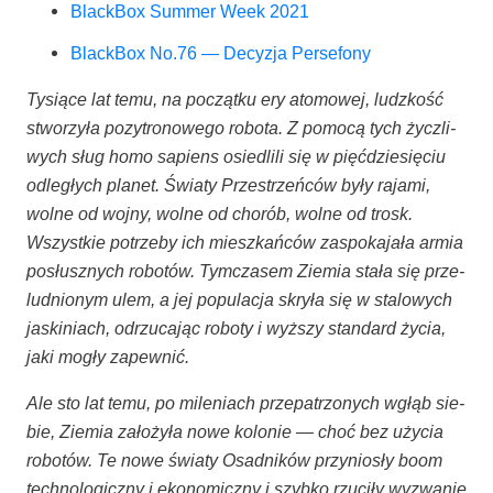
Black­Box Sum­mer Week 2021
Black­Box No.76 — Decy­zja Persefony
Tysią­ce lat temu, na począt­ku ery ato­mo­wej, ludz­kość
stwo­rzy­ła pozy­tro­no­we­go robo­ta. Z pomo­cą tych życz­li­
wych sług homo sapiens osie­dli­li się w pięć­dzie­się­ciu
odle­głych pla­net. Świa­ty Prze­strzeń­ców były raja­mi,
wol­ne od woj­ny, wol­ne od cho­rób, wol­ne od trosk.
Wszyst­kie potrze­by ich miesz­kań­ców zaspo­ka­ja­ła armia
posłusz­nych robo­tów. Tym­cza­sem Zie­mia sta­ła się prze­
lud­nio­nym ulem, a jej popu­la­cja skry­ła się w sta­lo­wych
jaski­niach, odrzu­ca­jąc robo­ty i wyż­szy stan­dard życia,
jaki mogły zapewnić.
Ale sto lat temu, po mile­niach prze­pa­trzo­nych wgłąb sie­
bie, Zie­mia zało­ży­ła nowe kolo­nie — choć bez uży­cia
robo­tów. Te nowe świa­ty Osad­ni­ków przy­nio­sły boom
tech­no­lo­gicz­ny i eko­no­micz­ny i szyb­ko rzu­ci­ły wyzwa­nie