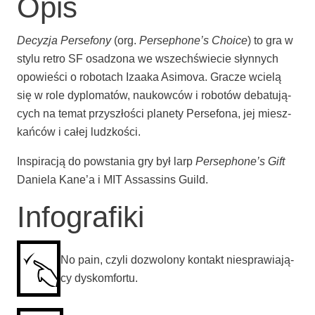
Opis
Decy­zja Per­se­fo­ny
(org.
Per­se­pho­ne­’s Cho­ice
) to gra w
sty­lu retro SF osa­dzo­na we wszech­świe­cie słyn­nych
opo­wie­ści o robo­tach Iza­aka Asi­mo­va. Gra­cze wcie­lą
się w role dyplo­ma­tów, naukow­ców i robo­tów deba­tu­ją­
cych na temat przy­szło­ści pla­ne­ty Per­se­fo­na, jej miesz­
kań­ców i całej ludzkości.
Inspi­ra­cją do powsta­nia gry był larp
Per­se­pho­ne­’s Gift
Danie­la Kane­’a i MIT Assas­sins Guild.
Infografiki
No pain, czy­li dozwo­lo­ny kon­takt nie­spra­wia­ją­
cy dyskomfortu.