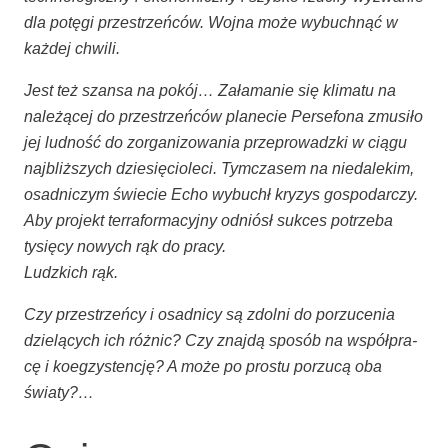
dla potę­gi prze­strzeń­ców. Woj­na może wybuch­nąć w
każ­dej chwili.
Jest też szan­sa na pokój… Zała­ma­nie się kli­ma­tu na
nale­żą­cej do prze­strzeń­ców pla­ne­cie Per­se­fo­na zmu­si­ło
jej lud­ność do zor­ga­ni­zo­wa­nia prze­pro­wadz­ki w cią­gu
naj­bliż­szych dzie­się­cio­le­ci. Tym­cza­sem na nie­da­le­kim,
osad­ni­czym świe­cie Echo wybuchł kry­zys gospo­dar­czy.
Aby pro­jekt ter­ra­for­ma­cyj­ny odniósł suk­ces potrze­ba
tysię­cy nowych rąk do pracy.
Ludz­kich rąk.
Czy prze­strzeń­cy i osad­ni­cy są zdol­ni do porzu­ce­nia
dzie­lą­cych ich róż­nic? Czy znaj­dą spo­sób na współ­pra­
cę i koeg­zy­sten­cję? A może po pro­stu porzu­cą oba
światy?…