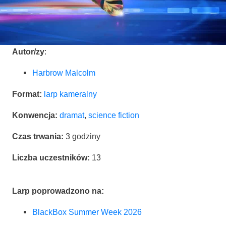
Autor/zy
:
Har­brow Malcolm
For­mat:
larp kame­ral­ny
Kon­wen­cja:
dra­mat
,
scien­ce fiction
Czas trwa­nia:
3 godzi­ny
Licz­ba uczest­ni­ków:
13
Larp popro­wa­dzo­no na:
Black­Box Sum­mer Week 2026