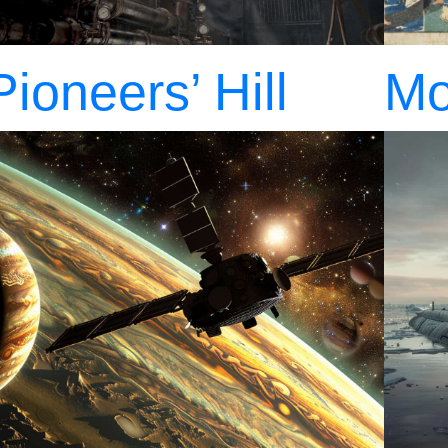
Pioneers’ Hill
Mo