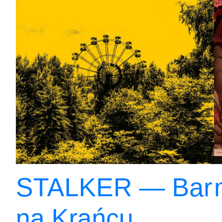
STALKER — Bar
na Krańcu