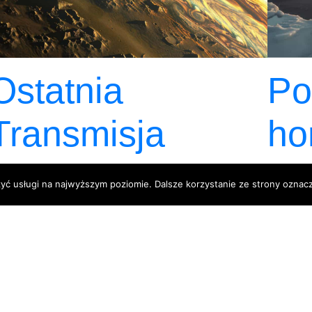
Ostatnia
Po
Transmisja
ho
Hermesa
zyć usługi na najwyższym poziomie. Dalsze korzystanie ze strony oznacz