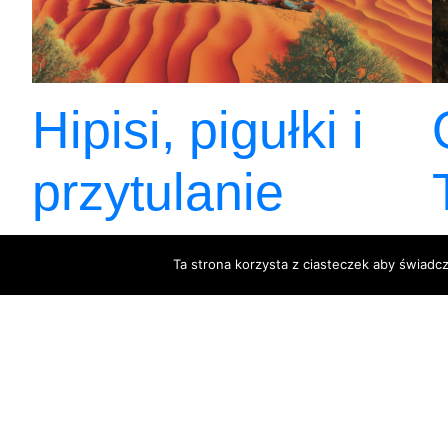
Hipisi, pigułki i
przytulanie
Ta strona korzysta z ciasteczek aby świadc