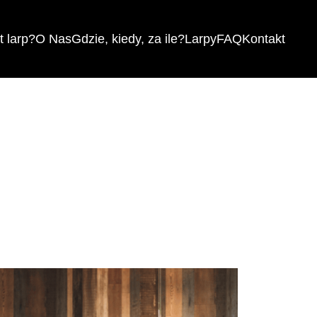
 larp?
O Nas
Gdzie, kiedy, za ile?
Larpy
FAQ
Kontakt