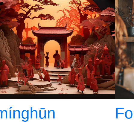
mínghūn
Fo