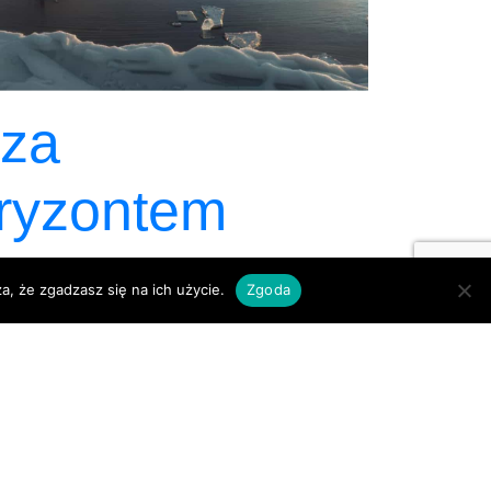
za
ryzontem
a, że zgadzasz się na ich użycie.
Zgoda
Starsze
→