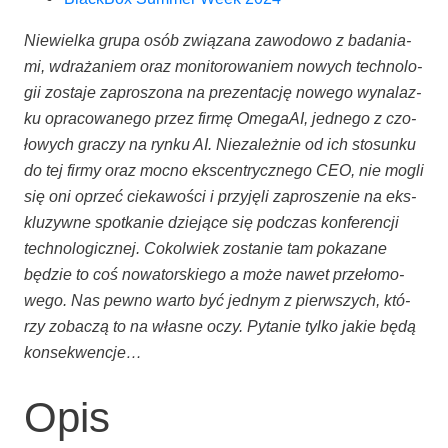
Nie­wiel­ka gru­pa osób zwią­za­na zawo­do­wo z bada­nia­
mi, wdra­ża­niem oraz moni­to­ro­wa­niem nowych tech­no­lo­
gii zosta­je zapro­szo­na na pre­zen­ta­cję nowe­go wyna­laz­
ku opra­co­wa­ne­go przez fir­mę Ome­ga­AI, jed­ne­go z czo­
ło­wych gra­czy na ryn­ku AI. Nie­za­leż­nie od ich sto­sun­ku
do tej fir­my oraz moc­no eks­cen­trycz­ne­go CEO, nie mogli
się oni oprzeć cie­ka­wo­ści i przy­ję­li zapro­sze­nie na eks­
klu­zyw­ne spo­tka­nie dzie­ją­ce się pod­czas kon­fe­ren­cji
tech­no­lo­gicz­nej. Cokol­wiek zosta­nie tam poka­za­ne
będzie to coś nowa­tor­skie­go a może nawet prze­ło­mo­
we­go. Nas pew­no war­to być jed­nym z pierw­szych, któ­
rzy zoba­czą to na wła­sne oczy. Pyta­nie tyl­ko jakie będą
konsekwencje…
Opis