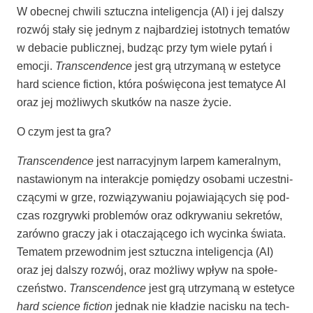
W obec­nej chwi­li sztucz­na inte­li­gen­cja (AI) i jej dal­szy
roz­wój sta­ły się jed­nym z naj­bar­dziej istot­nych tema­tów
w deba­cie publicz­nej, budząc przy tym wie­le pytań i
emo­cji.
Trans­cen­den­ce
jest grą utrzy­ma­ną w este­ty­ce
hard scien­ce fic­tion, któ­ra poświę­co­na jest tema­ty­ce AI
oraz jej moż­li­wych skut­ków na nasze życie.
O czym jest ta gra?
Trans­cen­den­ce
jest nar­ra­cyj­nym lar­pem kame­ral­nym,
nasta­wio­nym na inte­rak­cje pomię­dzy oso­ba­mi uczest­ni­
czą­cy­mi w grze, roz­wią­zy­wa­niu poja­wia­ją­cych się pod­
czas roz­gryw­ki pro­ble­mów oraz odkry­wa­niu sekre­tów,
zarów­no gra­czy jak i ota­cza­ją­ce­go ich wycin­ka świa­ta.
Tema­tem prze­wod­nim jest sztucz­na inte­li­gen­cja (AI)
oraz jej dal­szy roz­wój, oraz moż­li­wy wpływ na spo­łe­
czeń­stwo.
Trans­cen­den­ce
jest grą utrzy­ma­ną w este­ty­ce
hard scien­ce fic­tion
jed­nak nie kła­dzie naci­sku na tech­