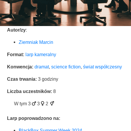
Autor/zy
:
Ziem­niak Marcin
For­mat:
larp kame­ral­ny
Kon­wen­cja:
dra­mat
,
scien­ce fic­tion
,
świat współ­cze­sny
Czas trwa­nia:
3 godzi­ny
Licz­ba uczest­ni­ków:
8
W tym
3
3
2
Larp popro­wa­dzo­no na:
Black­Box Sum­mer Week 2024