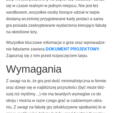
się w cza­sie real­nym w jed­nym miej­scu. Nie jest też
sand­bo­xem, wszyst­kie oso­by bio­rą­ce udział w lar­pie
dosta­ną wcze­śniej przy­go­to­wa­ne kar­ty posta­ci a sama
gra posia­da zaskryp­to­wa­ne wyda­rze­nia kie­ru­ją­ce fabu­łę
na okre­ślo­ne tory.
Wszyst­kie klu­czo­we infor­ma­cje o grze oraz wpro­wa­dze­
nie fabu­lar­ne zawie­ra
DOKUMENT PROJEKTOWY
.
Zapo­znaj się z nim przed roz­po­czę­ciem larpu.
Wymagania
Z uwa­gi na to, że gra jest dość mini­ma­li­stycz­na w for­mie
oraz dzie­je się w naj­bliż­szej przy­szło­ści (być może bliż­
szej niż myśli­my…) nie ma twar­dych wymo­gów co do
stro­ju i moż­na w razie cze­go grać w codzien­nym ubra­
niu. Z uwa­gi na fabu­łę gry (eks­klu­zyw­ne spo­tka­nie) to w