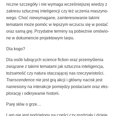
nicz­ne szcze­gó­ły i nie wyma­ga wcze­śniej­szej wie­dzy z
zakre­su sztucz­nej inte­li­gen­cji czy też ucze­nia maszy­no­
we­go. Choć nie­wy­ma­ga­ne, zain­te­re­so­wa­nie taki­mi
tema­ta­mi może pomóc w lep­szym wczu­ciu się w postać
oraz samą grę. Przy­dat­ne ter­mi­ny są pobież­nie omó­wio­
ne w doku­men­cie pro­jek­to­wym larpu.
Dla kogo?
Dla osób lubią­cych scien­ce fic­tion oraz prze­my­śle­nia
zwią­za­ne z taki­mi tema­ta­mi jak sztucz­na inte­li­gen­cja,
toż­sa­mość czy natu­ra ota­cza­ją­cej nas rze­czy­wi­sto­ści.
Trans­cen­den­ce
nie jest grą akcji i głów­ny nacisk jest
nanie­sio­ny na inte­rak­cje pomię­dzy posta­cia­mi oraz eks­
plo­ra­cję i odkry­wa­nie historii.
Parę słów o grze…
Larp nie jest podzie­lo­ny na czę­ści czy roz­dzia­ły i dzie­je