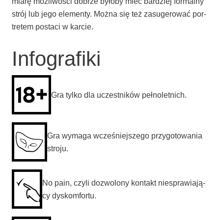
mia­rę moż­li­wo­ści dobrze było­by mieć bar­dziej for­mal­ny
strój lub jego ele­men­ty. Moż­na się też zasu­ge­ro­wać por­
tre­tem posta­ci w karcie.
Infografiki
Gra tyl­ko dla uczest­ni­ków pełnoletnich.
Gra wyma­ga wcze­śniej­sze­go przy­go­to­wa­nia
stroju.
No pain, czy­li dozwo­lo­ny kon­takt nie­spra­wia­ją­
cy dyskomfortu.