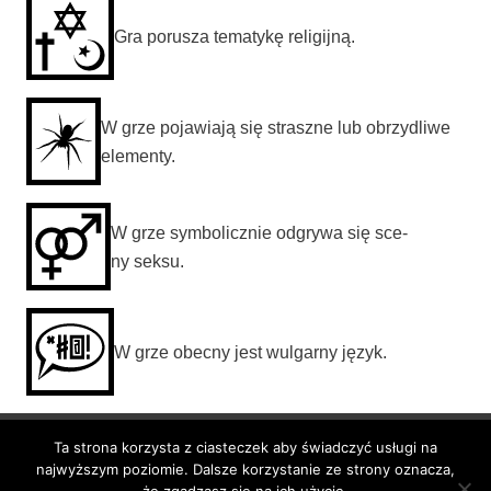
Gra poru­sza tema­ty­kę religijną.
W grze poja­wia­ją się strasz­ne lub obrzy­dli­we
elementy.
W grze sym­bo­licz­nie odgry­wa się sce­
ny seksu.
W grze obec­ny jest wul­gar­ny język.
Ta strona korzysta z ciasteczek aby świadczyć usługi na
BlackBox 3City
najwyższym poziomie. Dalsze korzystanie ze strony oznacza,