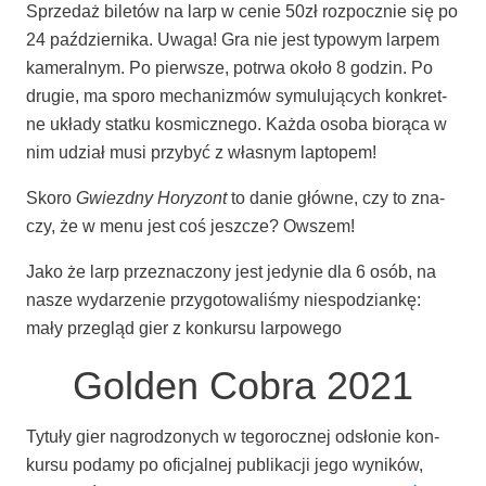
Sprze­daż bile­tów na larp w cenie 50zł roz­pocz­nie się po
24 paź­dzier­ni­ka. Uwa­ga! Gra nie jest typo­wym lar­pem
kame­ral­nym. Po pierw­sze, potrwa oko­ło 8 godzin. Po
dru­gie, ma spo­ro mecha­ni­zmów symu­lu­ją­cych kon­kret­
ne ukła­dy stat­ku kosmicz­ne­go. Każ­da oso­ba bio­rą­ca w
nim udział musi przy­być z wła­snym laptopem!
Sko­ro
Gwiezd­ny Hory­zont
to danie głów­ne, czy to zna­
czy, że w menu jest coś jesz­cze? Owszem!
Jako że larp prze­zna­czo­ny jest jedy­nie dla 6 osób, na
nasze wyda­rze­nie przy­go­to­wa­li­śmy nie­spo­dzian­kę:
mały prze­gląd gier z kon­kur­su larpowego
Golden Cobra 2021
Tytu­ły gier nagro­dzo­nych w tego­rocz­nej odsło­nie kon­
kur­su poda­my po ofi­cjal­nej publi­ka­cji jego wyni­ków,