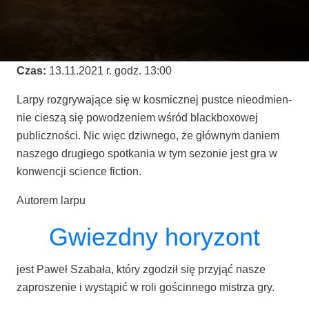
Czas:
13.11.2021 r. godz. 13:00
Lar­py roz­gry­wa­ją­ce się w kosmicz­nej pust­ce nie­odmien­
nie cie­szą się powo­dze­niem wśród black­bo­xo­wej
publicz­no­ści. Nic więc dziw­ne­go, że głów­nym daniem
nasze­go dru­gie­go spo­tka­nia w tym sezo­nie jest gra w
kon­wen­cji scien­ce fiction.
Auto­rem larpu
Gwiezdny horyzont
jest Paweł Sza­ba­ła, któ­ry zgo­dził się przy­jąć nasze
zapro­sze­nie i wystą­pić w roli gościn­ne­go mistrza gry.