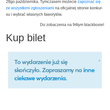
28go paź­dzier­ni­ka. Tym­cza­sem może­cie
zapo­znać się
ze wszyst­ki­mi zgło­sze­nia­mi
na ofi­cjal­nej stro­nie kon­kur­
su i wybrać wła­snych faworytów.
Do zoba­cze­nia na 94tym blackboxie!
Kup bilet