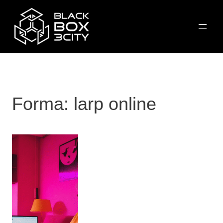
Przejdź
do
treści
Forma:
larp online