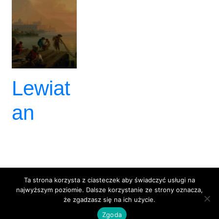
Lewiat
an
Ta strona korzysta z ciasteczek aby świadczyć usługi na
BlackBox 3City
najwyższym poziomie. Dalsze korzystanie ze strony oznacza,
że zgadzasz się na ich użycie.
Dumnie wspierane przez
WordPress
Zgoda