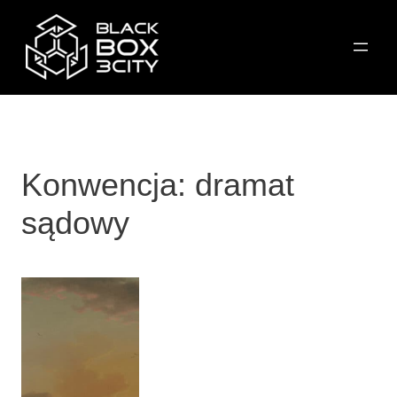
Przejdź
do
treści
Konwencja:
dramat
sądowy