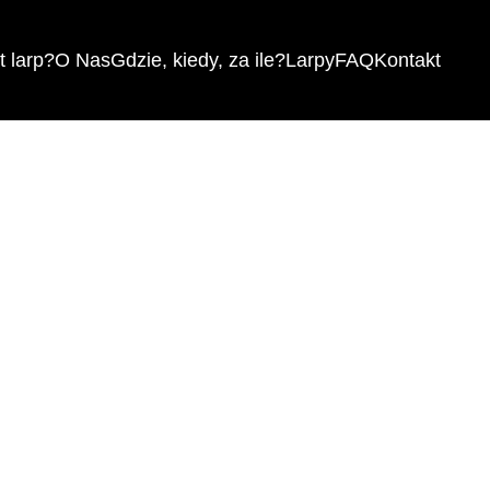
 larp?
O Nas
Gdzie, kiedy, za ile?
Larpy
FAQ
Kontakt