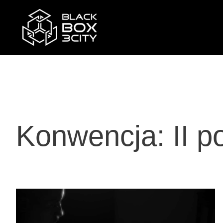
Przejdź
do
treści
Konwencja:
II p