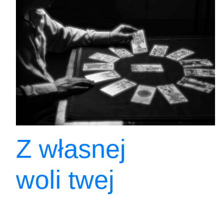
Z własnej
woli twej