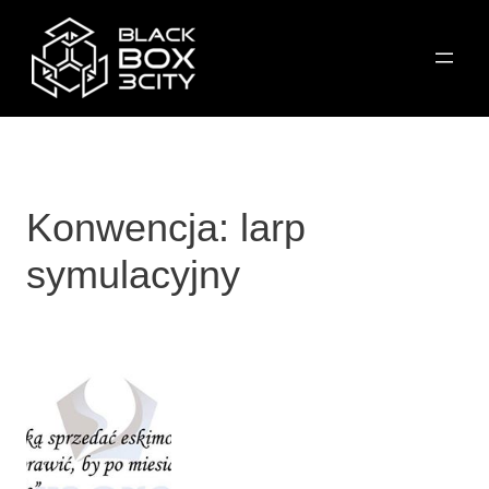
Przejdź
do
treści
Konwencja:
larp
symulacyjny