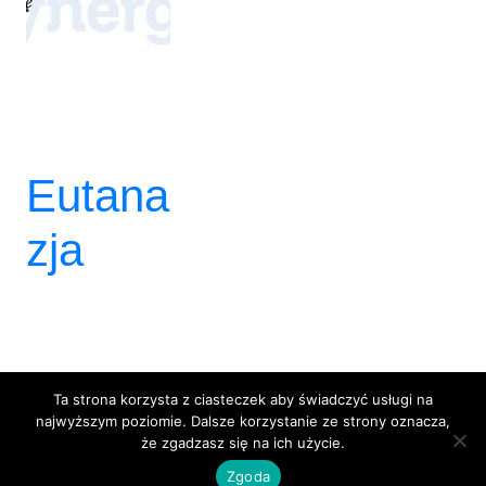
Eutana
zja
Ta strona korzysta z ciasteczek aby świadczyć usługi na
BlackBox 3City
najwyższym poziomie. Dalsze korzystanie ze strony oznacza,
że zgadzasz się na ich użycie.
Dumnie wspierane przez
WordPress
Zgoda