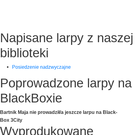
Napisane larpy z naszej
biblioteki
Posie­dze­nie nadzwyczajne
Poprowadzone larpy na
BlackBoxie
Bart­nik Maja nie prowadził/a jesz­cze lar­pu na Black­
Box 3City
Wyprodukowane