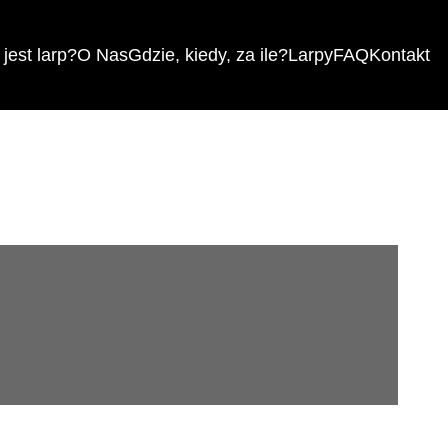
jest larp?
O Nas
Gdzie, kiedy, za ile?
Larpy
FAQ
Kontakt