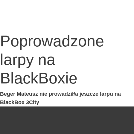
Poprowadzone
larpy na
BlackBoxie
Beger Mate­usz nie prowadził/a jesz­cze lar­pu na
Black­Box 3City