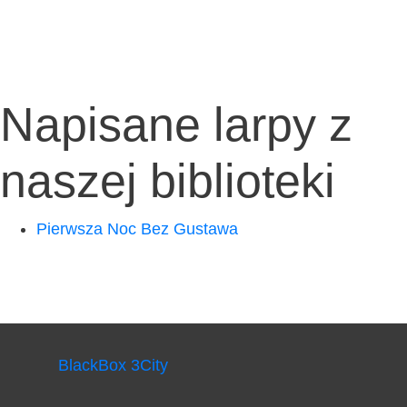
Napisane larpy z
naszej biblioteki
Pierw­sza Noc Bez Gustawa
BlackBox 3City