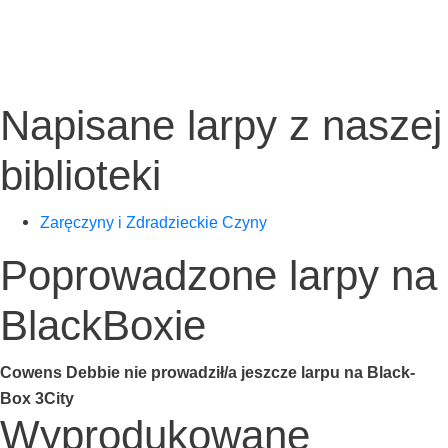
Napisane larpy z naszej
biblioteki
Zarę­czy­ny i Zdra­dziec­kie Czyny
Poprowadzone larpy na
BlackBoxie
Cowens Deb­bie nie prowadził/a jesz­cze lar­pu na Black­
Box 3City
Wyprodukowane