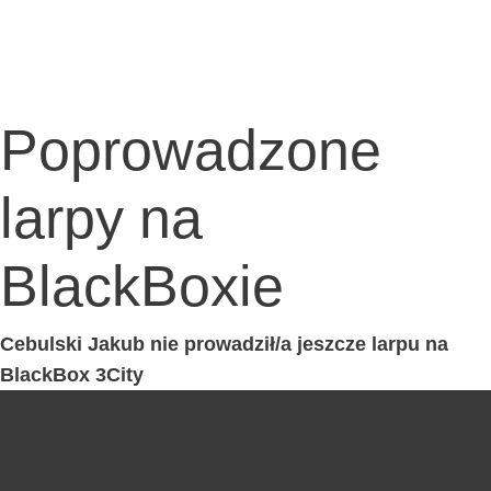
Poprowadzone
larpy na
BlackBoxie
Cebul­ski Jakub nie prowadził/a jesz­cze lar­pu na
Black­Box 3City