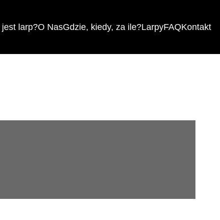
jest larp?
O Nas
Gdzie, kiedy, za ile?
Larpy
FAQ
Kontakt