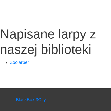
Napisane larpy z
naszej biblioteki
Zoo­lar­per
BlackBox 3City