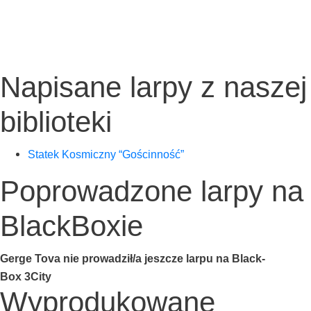
Napisane larpy z naszej
biblioteki
Sta­tek Kosmicz­ny “Gościn­ność”
Poprowadzone larpy na
BlackBoxie
Ger­ge Tova nie prowadził/a jesz­cze lar­pu na Black­
Box 3City
Wyprodukowane