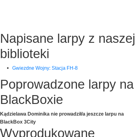
Napisane larpy z naszej
biblioteki
Gwiezd­ne Woj­ny: Sta­cja FH‑8
Poprowadzone larpy na
BlackBoxie
Kądzie­la­wa Domi­ni­ka nie prowadził/a jesz­cze lar­pu na
Black­Box 3City
Wyprodukowane