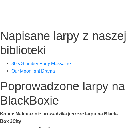
Napisane larpy z naszej
biblioteki
80’s Slum­ber Par­ty Massacre
Our Moon­li­ght Drama
Poprowadzone larpy na
BlackBoxie
Kopeć Mate­usz nie prowadził/a jesz­cze lar­pu na Black­
Box 3City