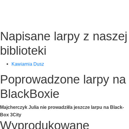
Napisane larpy z naszej
biblioteki
Kawiar­nia Dusz
Poprowadzone larpy na
BlackBoxie
Maj­cher­czyk Julia nie prowadził/a jesz­cze lar­pu na Black­
Box 3City
Wyprodukowane