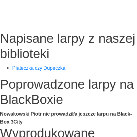
Napisane larpy z naszej
biblioteki
Pią­tecz­ka czy Dupeczka
Poprowadzone larpy na
BlackBoxie
Nowa­kow­ski Piotr nie prowadził/a jesz­cze lar­pu na Black­
Box 3City
Wyprodukowane