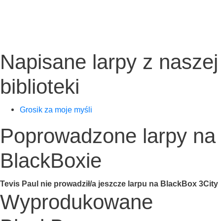
Napisane larpy z naszej
biblioteki
Gro­sik za moje myśli
Poprowadzone larpy na
BlackBoxie
Tevis Paul nie prowadził/a jesz­cze lar­pu na Black­Box 3City
Wyprodukowane