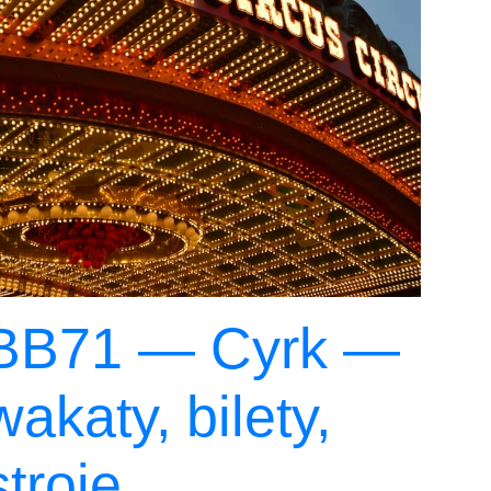
BB71 — Cyrk —
wakaty, bilety,
stroje