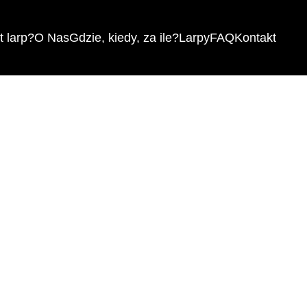
 larp?
O Nas
Gdzie, kiedy, za ile?
Larpy
FAQ
Kontakt