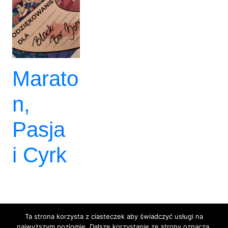
Marato
n,
Pasja
i Cyrk
Ta strona korzysta z ciasteczek aby świadczyć usługi na
najwyższym poziomie. Dalsze korzystanie ze strony oznacza,