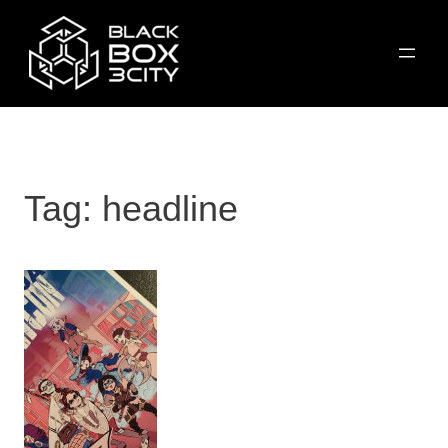
Przejdź
do
treści
Tag:
headline