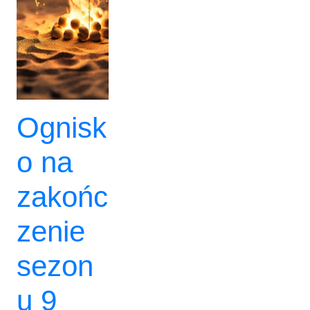
Ognisk
o na
zakońc
zenie
sezon
u 9