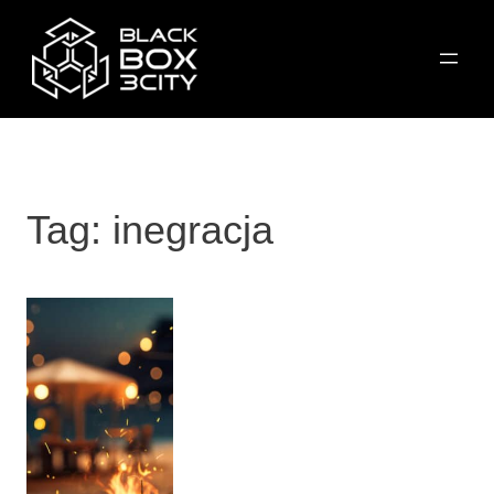
Przejdź
do
treści
Tag:
inegracja