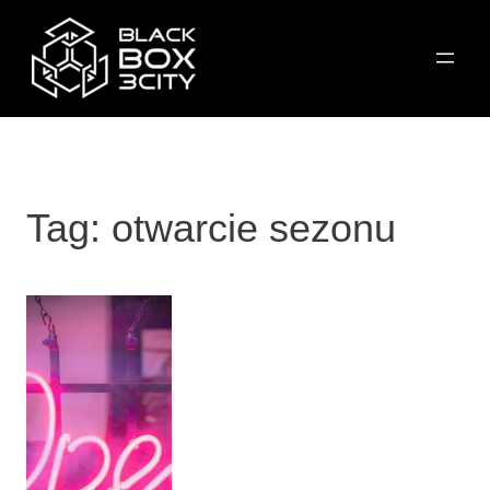
Przejdź
do
treści
Tag:
otwarcie sezonu