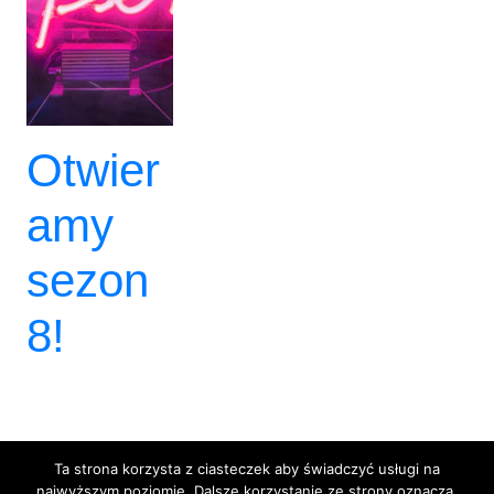
Otwier
amy
sezon
8!
Ta strona korzysta z ciasteczek aby świadczyć usługi na
najwyższym poziomie. Dalsze korzystanie ze strony oznacza,