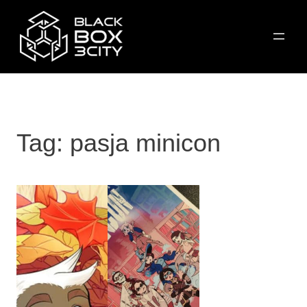
Przejdź
do
treści
Tag:
pasja minicon