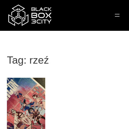
Przejdź
do
treści
Tag:
rzeź