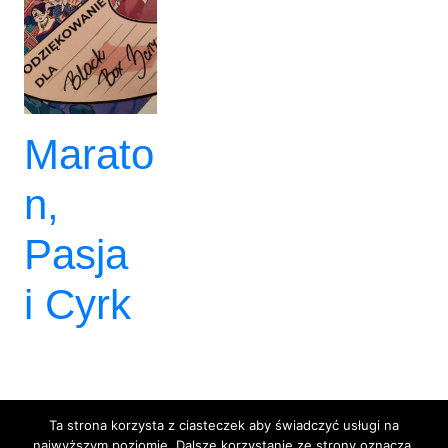
Marato
n,
Pasja
i Cyrk
Ta strona korzysta z ciasteczek aby świadczyć usługi na
najwyższym poziomie. Dalsze korzystanie ze strony oznacza,