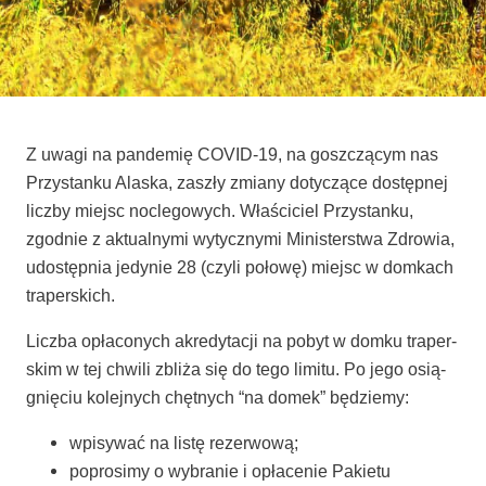
Z uwa­gi na pan­de­mię COVID-19, na gosz­czą­cym nas
Przy­stan­ku Ala­ska, zaszły zmia­ny doty­czą­ce dostęp­nej
licz­by miejsc noc­le­go­wych. Wła­ści­ciel Przy­stan­ku,
zgod­nie z aktu­al­ny­mi wytycz­ny­mi Mini­ster­stwa Zdro­wia,
udo­stęp­nia jedy­nie 28 (czy­li poło­wę) miejsc w dom­kach
traperskich.
Licz­ba opła­co­nych akre­dy­ta­cji na pobyt w dom­ku tra­per­
skim w tej chwi­li zbli­ża się do tego limi­tu. Po jego osią­
gnię­ciu kolej­nych chęt­nych “na domek” będziemy:
wpi­sy­wać na listę rezerwową;
popro­si­my o wybra­nie i opła­ce­nie Pakie­tu