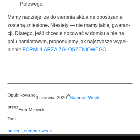
Polowego.
Mamy nadzie­ję, że do sierp­nia aktu­al­ne obostrze­nia
zosta­ną znie­sio­ne. Nie­ste­ty — nie mamy takiej gwa­ran­
cji. Dla­te­go, jeśli chce­cie noco­wać w dom­ku a nie na
polu namio­to­wym, pro­po­nu­je­my jak naj­szyb­sze wypeł­
nie­nie
FORMULARZA ZGŁOSZENIOWEGO
.
Opublikowano
w
3 czerwca 2020
Summer Week
przez
Piotr Milewski
Tagi:
noclegi
, 
summer week