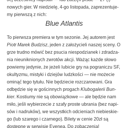
nowych gier. W nie­dzie­lę, 4‑go listo­pa­da, zapre­zen­tu­je­
my pierw­szą z nich:
Blue Atlan­tis
To pierw­sza pre­mie­ra w tym sezo­nie. Jej auto­rem jest
Piotr Marek Budzisz
, jeden z zało­ży­cie­li naszej sce­ny. O
grze trud­no mówić bez psu­cia nie­spo­dzia­nek i zdra­dza­
nia nie­unik­nio­nych zwro­tów akcji. Ważąc każ­de sło­wo
powie­my jedy­nie, że jeże­li lubi­cie gry na pogra­ni­czu SF,
okul­ty­zmu, misty­ki i dzie­jów ludz­ko­ści — nie może­cie
omi­nąć tego tytu­łu. Nie będzie­cie roz­cza­ro­wa­ni. Gra
odbę­dzie się w gościn­nych pro­gach
Klu­bo­ga­le­rii Bun­
kier
. Kostiu­my nie są obo­wiąz­ko­we — ale będzie nam
miło, jeśli wybie­rze­cie z sza­fy pro­ste ubra­nia (bez napi­
sów i nadru­ków), we wszyst­kich odcie­niach nie­bie­skie­
go (lub sza­re­go i czar­ne­go). Bile­ty w cenie 20zł są
dostęp­ne w ser­wi­sie Eve­nea. Do zobaczenia!