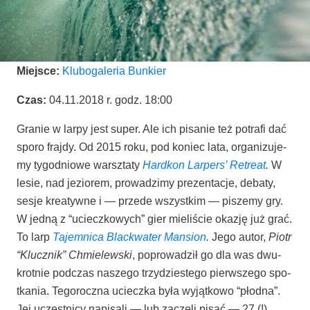
Miej­sce:
Klu­bo­ga­le­ria Bunkier
Czas:
04.11.2018 r. godz. 18:00
Gra­nie w lar­py jest super. Ale ich pisa­nie też potra­fi dać
spo­ro fraj­dy. Od 2015 roku, pod koniec lata, orga­ni­zu­je­
my tygo­dnio­we warsz­ta­ty
Hard­kon Lar­pers’ Retre­at
.
W
lesie, nad jezio­rem, pro­wa­dzi­my pre­zen­ta­cje, deba­ty,
sesje kre­atyw­ne i — przede wszyst­kim — pisze­my gry.
W jed­ną z “uciecz­ko­wych” gier mie­li­ście oka­zję już grać.
To larp
Tajem­ni­ca Blac­kwa­ter Man­sion
.
Jego autor,
Piotr
“Klucz­nik” Chmie­lew­ski
, popro­wa­dził go dla was dwu­
krot­nie pod­czas nasze­go trzy­dzie­ste­go pierw­sze­go spo­
tka­nia. Tego­rocz­na uciecz­ka była wyjąt­ko­wo “płod­na”.
Jej uczest­ni­cy napi­sa­li — lub zaczę­li pisać — 27 (!)