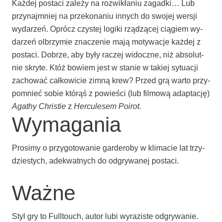
Każ­dej po­sta­ci zale­ży na roz­wi­kła­niu za­gad­ki… Lub
przy­naj­mniej na prze­ko­na­niu innych do swo­jej wer­sji
wyda­rzeń. Opró­cz czy­stej lo­gi­ki rzą­dzą­cej cią­giem wy­
da­rzeń ol­brzy­mie zna­cze­nie mają moty­wa­cje każ­dej z
po­sta­ci. Dobrze, aby były ra­czej wi­docz­ne, niż ab­so­lut­
nie skry­te. Któż bowiem jest w sta­nie w takiej sytu­acji
zacho­wać cał­ko­wi­cie zim­ną krew? Przed grą war­to przy­
po­mnieć so­bie któ­rąś z powie­ści (lub fil­mo­wą adap­ta­cję)
Aga­thy Chri­stie
z
Her­cu­le­sem Poirot
.
Wymagania
Pro­si­my o przy­go­to­wa­nie gar­de­ro­by w kli­ma­cie lat trzy­
dzie­sty­ch, ade­kwat­nych do odgry­wa­nej postaci.
Ważne
Styl gry to Ful­l­to­uch, autor lu­bi wy­ra­zi­ste odgrywanie.