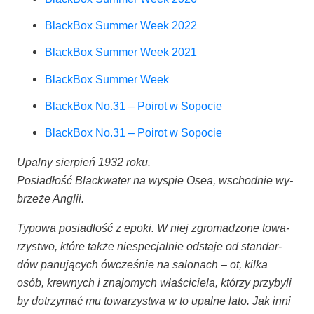
Black­Box Sum­mer Week 2022
Black­Box Sum­mer Week 2021
Black­Box Sum­mer Week
Black­Box No.31 – Poirot w Sopocie
Black­Box No.31 – Poirot w Sopocie
Upal­ny sier­pień 1932 roku.
Posia­dłość Blac­kwa­ter na wy­spie Osea, wschod­nie wy­
brze­że Anglii.
Typo­wa posia­dłość z epo­ki. W niej zgro­ma­dzo­ne to­wa­
rzy­stwo, któ­re tak­że nie­spe­cjal­nie od­sta­je od stan­dar­
dów pa­nu­ją­cy­ch ów­cze­śnie na sa­lo­na­ch – ot, kil­ka
osób, krew­ny­ch i zna­jo­my­ch wła­ści­cie­la, któ­rzy przy­by­li
by do­trzy­mać mu to­wa­rzy­stwa w to upal­ne lato. Jak inni