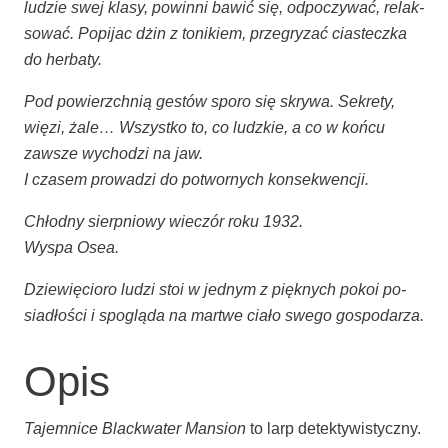
ludzie swej kla­sy, powin­ni ba­wić się, od­po­czy­wać, re­lak­
so­wać. Popi­jac dżin z toni­kiem, prze­gry­zać cia­stecz­ka
do herbaty.
Pod powierzch­nią gestów spo­ro się skry­wa. Sekre­ty,
wię­zi, ża­le… Wszyst­ko to, co ludz­kie, a co w koń­cu
zawsze wy­cho­dzi na jaw.
I cza­sem pro­wa­dzi do po­twor­ny­ch konsekwencji.
Chłod­ny sierp­nio­wy wie­czór ro­ku 1932.
Wyspa Osea.
Dzie­wię­cio­ro lu­dzi stoi w jed­nym z pięk­ny­ch po­koi po­
sia­dło­ści i spo­glą­da na mar­twe cia­ło swe­go gospodarza.
Opis
Tajem­ni­ce Blac­kwa­ter Man­sion
to larp detek­ty­wi­stycz­ny.