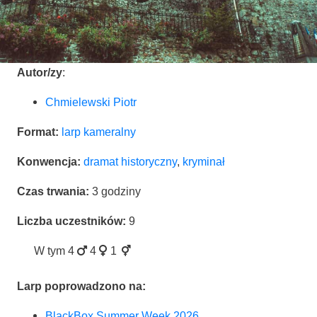
Autor/zy
:
Chmie­lew­ski Piotr
For­mat:
larp kame­ral­ny
Kon­wen­cja:
dra­mat histo­rycz­ny
,
kry­mi­nał
Czas trwa­nia:
3 godzi­ny
Licz­ba uczest­ni­ków:
9
W tym
4
4
1
Larp popro­wa­dzo­no na:
Black­Box Sum­mer Week 2026