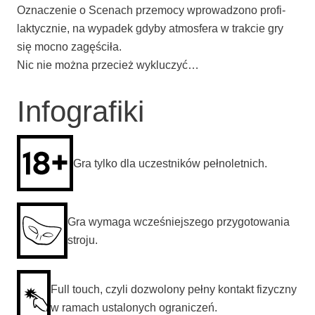
Ozna­cze­nie o Sce­nach prze­mo­cy wpro­wa­dzo­no pro­fi­
lak­tycz­nie, na wypa­dek gdy­by at­mos­fe­ra w trak­cie gry
się moc­no zagęściła.
Nic nie moż­na prze­cież wykluczyć…
Infografiki
Gra tyl­ko dla uczest­ni­ków pełnoletnich.
Gra wyma­ga wcze­śniej­sze­go przy­go­to­wa­nia
stroju.
Full touch, czy­li dozwo­lo­ny peł­ny kon­takt fizycz­ny
w ramach usta­lo­nych ograniczeń.