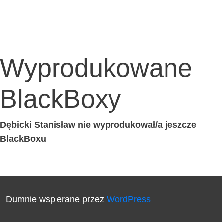
Wyprodukowane
BlackBoxy
Dębic­ki Sta­ni­sław nie wyprodukował/a jesz­cze
BlackBoxu
Dumnie wspierane przez
WordPress