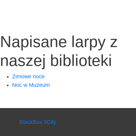
Napisane larpy z
naszej biblioteki
Zimo­we noce
Noc w Muzeum
BlackBox 3City