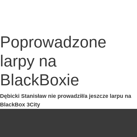
Poprowadzone
larpy na
BlackBoxie
Dębic­ki Sta­ni­sław nie prowadził/a jesz­cze lar­pu na
Black­Box 3City