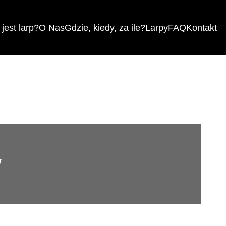
jest larp?
O Nas
Gdzie, kiedy, za ile?
Larpy
FAQ
Kontakt
w