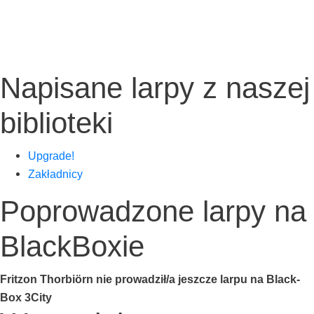
Napisane larpy z naszej
biblioteki
Upgra­de!
Zakład­ni­cy
Poprowadzone larpy na
BlackBoxie
Frit­zon Thor­bi­örn nie prowadził/a jesz­cze lar­pu na Black­
Box 3City