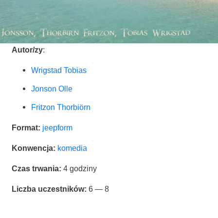
Autor/zy
:
Wrig­stad Tobias
Jon­son Olle
Frit­zon Thorbiörn
For­mat:
jeep­form
Kon­wen­cja:
kome­dia
Czas trwa­nia:
4 godzi­ny
Licz­ba uczest­ni­ków:
6 — 8