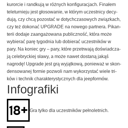
kuror­cie i rand­ku­ją w róż­nych kon­fi­gu­ra­cjach. Fina­łem
tele­tur­nie­ju jest gło­so­wa­nie, w któ­rym uczest­ni­cy decy­
du­ją, czy chcą pozo­stać w dotych­cza­so­wych związ­kach,
czy też doko­nać UPGRADE na nowe­go part­ne­ra. Pikan­
te­rii doda­je zaan­ga­żo­wa­na publicz­ność, któ­ra może
wybie­rać parę tygo­dnia lub dobie­rać uczest­ni­ków w
pary. Na koniec gry – pary, któ­re prze­trwa­ją doświad­cza­
ją cele­bryc­kiej sła­wy, a może nawet dosta­ną jakąś
nagro­dę! Upgra­de jest grą wyjąt­ko­wą, ponie­waż w skon­
den­so­wa­nej for­mie pozwo­li nam wyko­rzy­stać wie­le tri­
ków i tech­nik cha­rak­te­ry­stycz­nych dla jeepformów.
Infografiki
Gra tyl­ko dla uczest­ni­ków pełnoletnich.