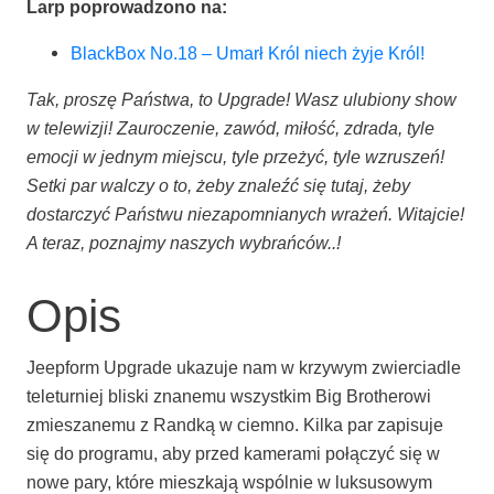
Larp popro­wa­dzo­no na:
Black­Box No.18 – Umarł Król niech żyje Król!
Tak, pro­szę Pań­stwa, to Upgra­de! Wasz ulu­bio­ny show
w tele­wi­zji! Zauro­cze­nie, zawód, miłość, zdra­da, tyle
emo­cji w jed­nym miej­scu, tyle prze­żyć, tyle wzru­szeń!
Set­ki par wal­czy o to, żeby zna­leźć się tutaj, żeby
dostar­czyć Pań­stwu nie­za­po­mnia­nych wra­żeń. Witaj­cie!
A teraz, poznaj­my naszych wybrańców..!
Opis
Jeep­form Upgra­de uka­zu­je nam w krzy­wym zwier­cia­dle
tele­tur­niej bli­ski zna­ne­mu wszyst­kim Big Bro­the­ro­wi
zmie­sza­ne­mu z Rand­ką w ciem­no. Kil­ka par zapi­su­je
się do pro­gra­mu, aby przed kame­ra­mi połą­czyć się w
nowe pary, któ­re miesz­ka­ją wspól­nie w luk­su­so­wym