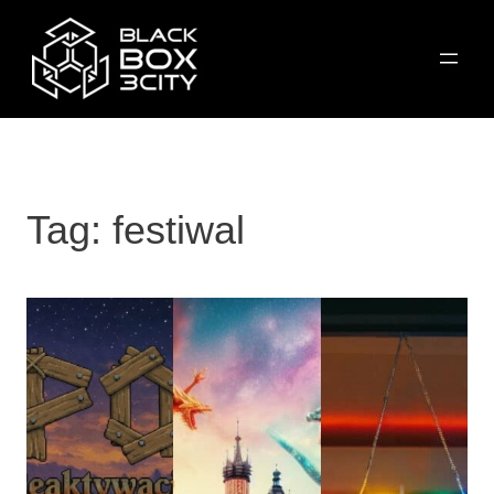
Przejdź
do
treści
Tag:
festiwal