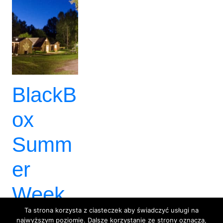
BlackB
ox
Summ
er
Week
Ta strona korzysta z ciasteczek aby świadczyć usługi na
—
najwyższym poziomie. Dalsze korzystanie ze strony oznacza,