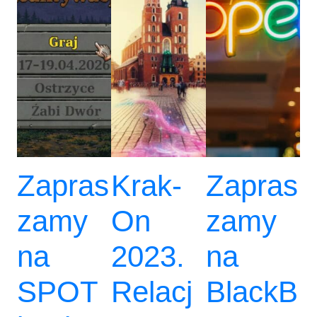
Zapras
Krak-
Zapras
zamy
On
zamy
na
2023.
na
SPOT
Relacj
BlackB