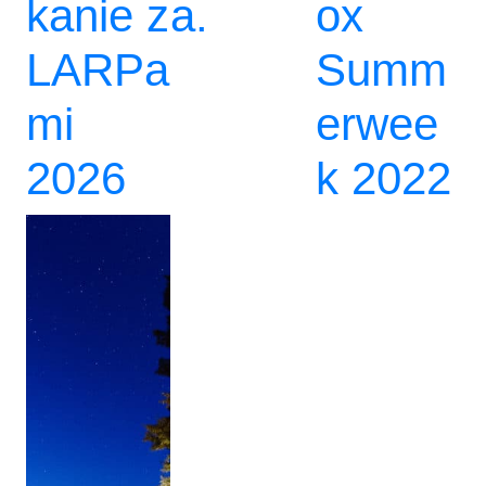
kanie z
a.
ox
LARPa
Summ
mi
erwee
2026
k 2022