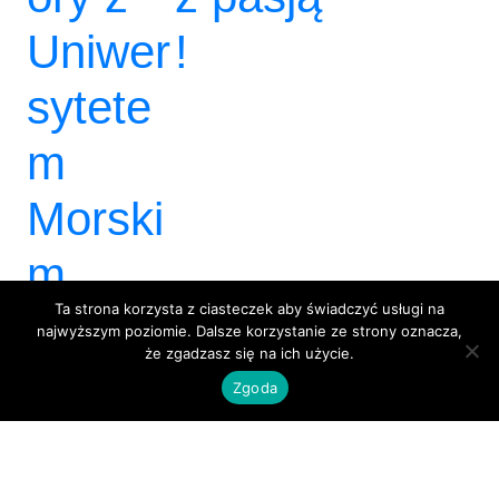
Uniwer
!
sytete
m
Morski
m
Ta strona korzysta z ciasteczek aby świadczyć usługi na
najwyższym poziomie. Dalsze korzystanie ze strony oznacza,
że zgadzasz się na ich użycie.
Zgoda
BlackBox 3City
Dumnie wspierane przez
WordPress