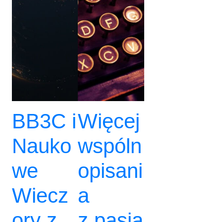
BB3C i
Więcej
Nauko
wspóln
we
opisani
Wiecz
a
ory z
z pasją