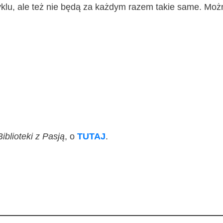
ru cyklu, ale też nie będą za każ­dym razem takie same. Moż
Biblio­te­ki z Pasją
, o
TUTAJ
.