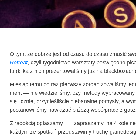
O tym, że dobrze jest od cza­su do cza­su zmu­sić swo­j
Retre­at
, czy­li tygo­dnio­we warsz­ta­ty poświę­co­ne pi
tu (kil­ka z nich pre­zen­to­wa­li­śmy już na blackboxach
Mie­siąc temu po raz pierw­szy zor­ga­ni­zo­wa­li­śmy jed­n
ment — nie wie­dzie­li­śmy, czy meto­dy wypra­co­wa­ny 
się licz­nie, przy­nie­śli­ście nie­ba­nal­ne pomy­sły, a 
posta­no­wi­li­śmy nawią­zać bliż­szą współ­pra­cę z gos
Z rado­ścią ogła­sza­my — i zapra­sza­my, na 4 kolej­ne
każ­dym ze spo­tkań przed­sta­wi­my tro­chę game­de­si­gner