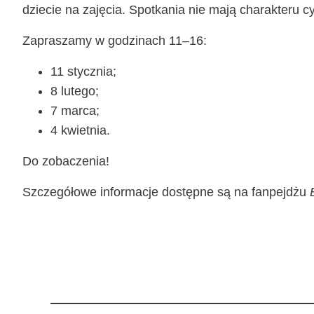
dzie­cie na zaję­cia. Spo­tka­nia nie mają cha­rak­te­
Zapra­sza­my w godzi­nach 11–16:
11 stycz­nia;
8 lute­go;
7 mar­ca;
4 kwiet­nia.
Do zoba­cze­nia!
Szcze­gó­ło­we infor­ma­cje dostęp­ne są na fan­pej­dżu