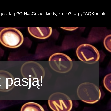
jest larp?
O Nas
Gdzie, kiedy, za ile?
Larpy
FAQ
Kontakt
 pasją!