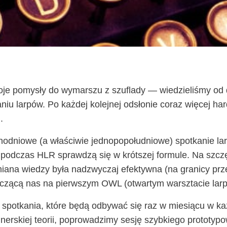
e pomy­sły do wymar­szu z szu­fla­dy — wie­dzie­li­śmy od d
sa­niu lar­pów. Po każ­dej kolej­nej odsło­nie coraz wię­cej h
).
o­dnio­we (a wła­ści­wie jed­no­po­po­łu­dnio­we) spo­tka­nie la
pod­czas HLR spraw­dzą się w krót­szej for­mu­le. Na szczę­
wymia­na wie­dzy była nad­zwy­czaj efek­tyw­na (na gra­ni­cy p
z­czą­cą nas na pierw­szym OWL (otwar­tym warsz­ta­cie lar­p
 spo­tka­nia, któ­re będą odby­wać się raz w mie­sią­cu w ka
­skiej teo­rii, popro­wa­dzi­my sesję szyb­kie­go pro­to­ty­po­w