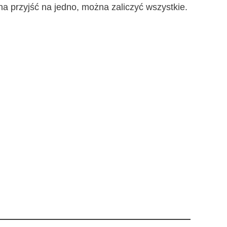
­na przyjść na jed­no, moż­na zali­czyć wszystkie.