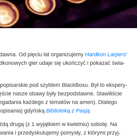
aw­na. Od pię­ciu lat orga­ni­zu­je­my
Hard­kon Lar­pers’
ard­ko­no­wych gier uda­je się ukoń­czyć i poka­zać świa­
r­po­pi­sar­skie pod szyl­dem Black­Bo­xu. Był to eks­pe­ry­
ście nasze oba­wy były bez­pod­staw­ne. Sta­wi­li­ście
rze­ga­da­nia każ­de­go z tema­tów na amen). Dla­te­go
o­pi­sa­nia) gdyń­ską
Biblio­te­ką z Pasją
.
ż­dą dru­gą (z 1 wyjąt­kiem w kwiet­niu) sobo­tę. Na
a­nia i prze­dys­ku­tu­je­my pomy­sły, z któ­ry­mi przyj­