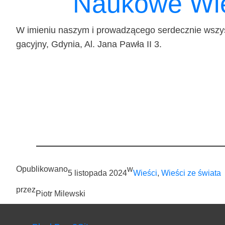
Naukowe Wie
W imie­niu naszym i pro­wa­dzą­ce­go ser­decz­nie wszys
ga­cyj­ny, Gdy­nia, Al. Jana Paw­ła II 3.
Opublikowano
w
5 listopada 2024
Wieści
, 
Wieści ze świata
przez
Piotr Milewski