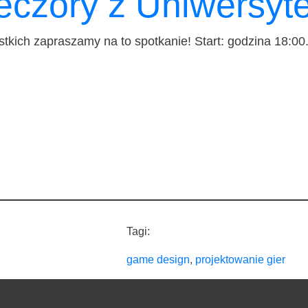
czory z Uniwersyt
t­kich zapra­sza­my na to spo­tka­nie! Start: godzi­na 18:00
Tagi:
game design
, 
projektowanie gier