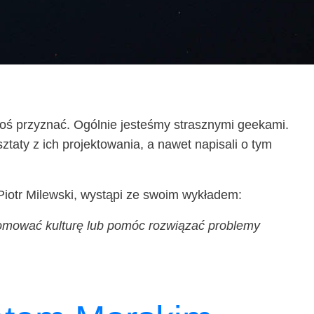
goś przy­znać. Ogól­nie jeste­śmy strasz­ny­mi geeka­mi.
a­ty z ich pro­jek­to­wa­nia, a nawet napi­sa­li o tym
y, Piotr Milew­ski, wystą­pi ze swo­im wykładem:
­mo­wać kul­tu­rę lub pomóc roz­wią­zać pro­ble­my