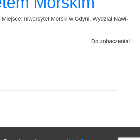
etem Morskim
. Miej­sce: niwer­sy­tet Mor­ski w Gdy­ni, Wydział Nawi­
Do zoba­cze­nia!