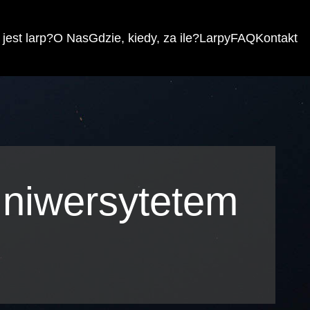
jest larp?
O Nas
Gdzie, kiedy, za ile?
Larpy
FAQ
Kontakt
niwersytetem