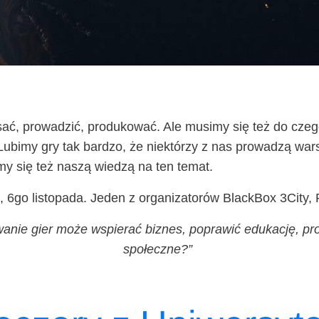
sać, pro­wa­dzić, pro­du­ko­wać. Ale musi­my się też do cze­
ubi­my gry tak bar­dzo, że nie­któ­rzy z nas pro­wa­dzą warsz­t
li­my się też naszą wie­dzą na ten temat.
dę, 6go listo­pa­da. Jeden z orga­ni­za­to­rów Black­Box 3Cit
­nie gier może wspie­rać biz­nes, popra­wić edu­ka­cję, pro
społeczne?”