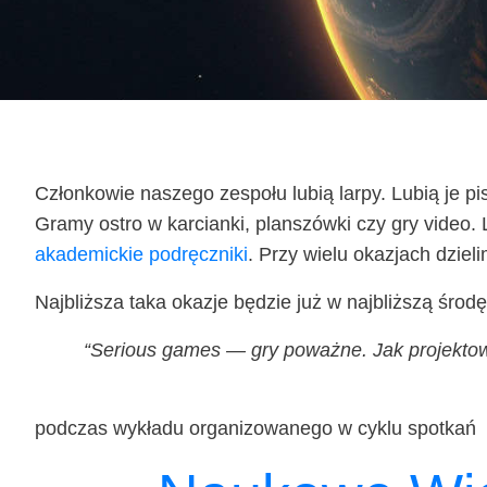
Człon­ko­wie nasze­go zespo­łu lubią lar­py. Lubią je pi
Gra­my ostro w kar­cian­ki, plan­szów­ki czy gry video. L
aka­de­mic­kie pod­ręcz­ni­ki
. Przy wie­lu oka­zjach dzie­
Naj­bliż­sza taka oka­zje będzie już w naj­bliż­szą śro­
“Serio­us games — gry poważ­ne. Jak pro­jek­to­wa
pod­czas wykła­du orga­ni­zo­wa­ne­go w cyklu spotkań