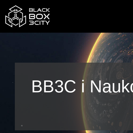
Przejdź
do
treści
BB3C i Nauk