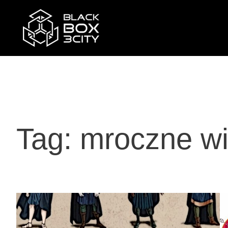
Przejdź
do
treści
Tag:
mroczne wi