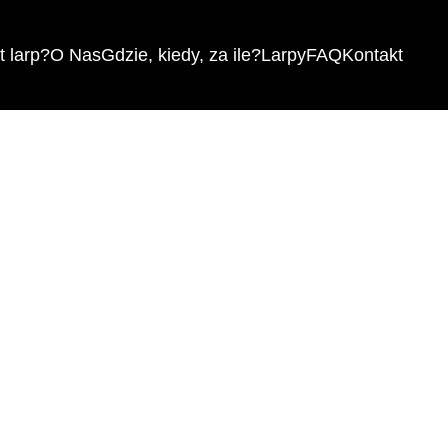
 larp?
O Nas
Gdzie, kiedy, za ile?
Larpy
FAQ
Kontakt