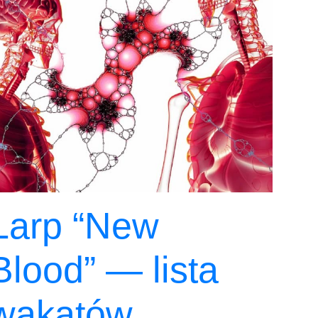
Larp “New
Blood” — lista
wakatów